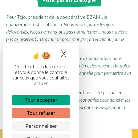
Participez à la campagne
Pour Tojo, président de la coopérative EZAMI, le
changement est profond : «
Nous étions parmi les gens
défavorisés. Nous ne mangions pas normalement, nous n’avions
pas de réserve. On travaillait pour manger ; on vivait au jour le
jour.
»
X
Masquer le bandea
Et aujourd’hui : «
Depuis que j’ai intégré la coopérative, nous
avons des revenus ponctuels. Ce sont même des revenus durables
Ce site utilise des cookies
et vous donne le contrôle
car c’est vraiment une activité professionnelle pour permettre à la
sur ceux que vous souhaitez
famille de vivre.
»
activer
Ces nouveaux revenus lui permettent aussi de préparer
l’avenir : «
Nous avons déjà quelques économies pour acheter les
Tout accepter
briques. Nous nous sommes lancés aussi dans l’élevage pour la
Tout refuser
fondation de notre maison.
»
Personnaliser