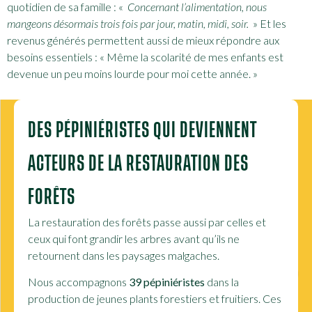
quotidien de sa famille :
«
Concernant l’alimentation, nous
mangeons désormais trois fois par jour, matin, midi, soir.
»
Et les
revenus générés permettent aussi de mieux répondre aux
besoins essentiels : «
Même
la scolarité de mes enfants est
devenue un peu moins lourde pour moi cette année. »
DES PÉPINIÉRISTES QUI DEVIENNENT
ACTEURS DE LA RESTAURATION DES
FORÊTS
La restauration des forêts passe aussi par celles et
ceux qui font grandir les arbres avant qu’ils
ne
retournent dans les paysages malgaches.
Nous accompagnons
39
pépiniéristes
da
ns la
production de jeunes plants forestiers et fruitiers. Ces