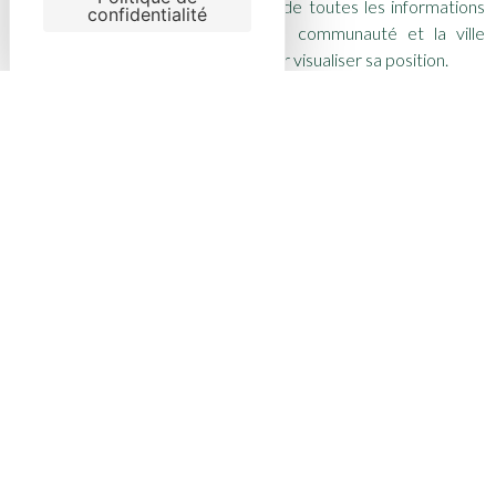
vous aurez choisi. Vous disposerez de toutes les informations
confidentialité
concernant l’apiculteur soutenu, la communauté et la ville
d’installation de la ruche pour pouvoir visualiser sa position.
Chaque parrainage ouvre droit à une
déduction fiscale de 66
%
du montant de votre don.
Offrir de la vanille équitable
Enfin, vous pouvez choisir d
’offrir ou de commander notre
vanille éthique issue de notre projet en Indonésie
. Une manière
de rendre hommage à travers une vanille engagée,
respectueuse de l’environnement et des producteurs.
LE SUIVI DE VOTRE GESTE : UN HOMMAGE QUI