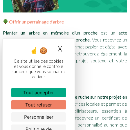
Offrir un parrainage d’arbre
Planter un arbre en mémoire d’un proche
est un
acte
symbolique rendant hommage à un proche.
Vous recevrez un
X
Masquer le bandea
certificat d’arbre personnalisé en format papier et digital avec
le nom de votre être cher. Vous retrouverez également la
localisation GPS de l’arbre, et le projet soutenu et votre
Ce site utilise des cookies
et vous donne le contrôle
numéro de certificat.
sur ceux que vous souhaitez
activer
Offrir un parrainage d’abeilles
Tout accepter
Vous pouvez également
parrainer une ruche sur notre projet en
Bolivie
. Ce geste soutient des apicultrices locales et permet de
Tout refuser
préserver les abeilles et les pollinisateurs, essentiels à
Personnaliser
l’équilibre des écosystèmes. Vous recevrez un certificat de
parrainage d’abeilles papier ou digital personnalisé au nom que
Politique de