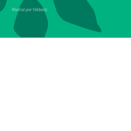
Réalisé par
Webeol
.