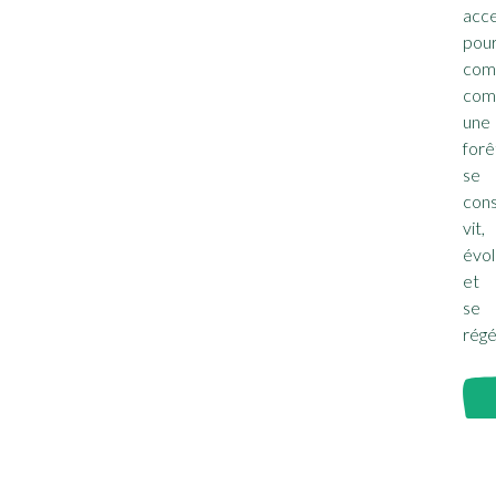
acce
pou
com
com
une
forê
se
cons
vit,
évo
et
se
régé