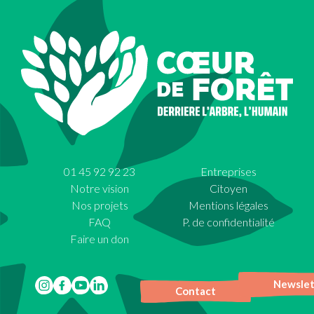
01 45 92 92 23
Entreprises
Notre vision
Citoyen
Nos projets
Mentions légales
FAQ
P. de confidentialité
Faire un don
Newslet
Contact