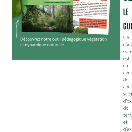
LE
GU
Ce
nouv
opus
est
un
con
de
con
scie
d’e
de
terr
et
d’ex