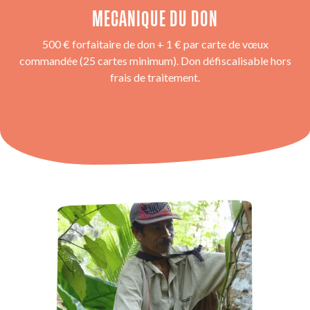
MECANIQUE DU DON
500 € forfaitaire de don + 1 € par carte de vœux
commandée (25 cartes minimum). Don défiscalisable hors
frais de traitement.