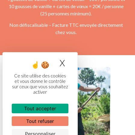
10 gousses de vanille + cartes de vœux = 20€ / personne
(25 personnes minimum).
Non défiscalisable – Facture TTC envoyée directement
chez vous.
X
Masquer le bandea
Ce site utilise des cookies
et vous donne le contrôle
sur ceux que vous souhaitez
activer
Tout accepter
Tout refuser
Personnaliser