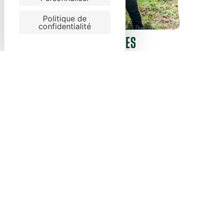
Politique de
confidentialité
OFFREZ DES PARRAINAGES
D'ARBRES
DÈS MAINTENANT
Pour les fêtes de fin d’année, augmentez l’impact de
votre engagement en offrant des certificats de
parrainage d’arbres à vos communautés
(collaborateurs, clients, partenaires…).
1.