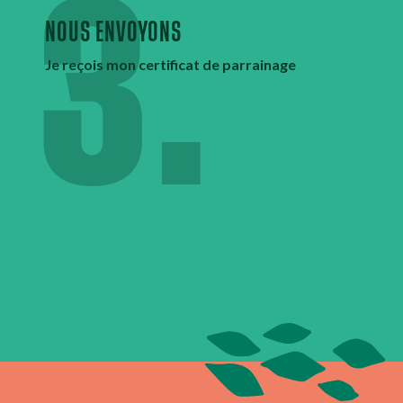
3.
NOUS ENVOYONS
Je
reçois
mon certificat de parrainage