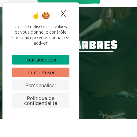
X
Masquer le bandea
Ce site utilise des cookies
et vous donne le contrôle
sur ceux que vous souhaitez
activer
PARRAINEZ DES
ARBRES
Tout accepter
En savoir plus
Tout refuser
Personnaliser
Politique de
confidentialité
PARRAINEZ DES
ABEILLES