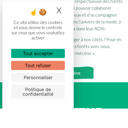
promouvoir une industrie de la mode respectueuse des forêts
et de l’humain. Nous avons à cœur de pouvoir collaborer
X
Masquer le bandea
encore de nombreuses années avec eux et d’accompagner
leur engagement, encore marginal dans l’univers de la mode, à
Ce site utilise des cookies
et vous donne le contrôle
intégrer les enjeux environnementaux dans leur ADN.
sur ceux que vous souhaitez
activer
Vous souhaitez, vous aussi, vous engager à nos côtés ? Pour en
savoir plus sur comment préserver les forêts avec nous,
rendez-vous sur notre page « devenir mécène ».
Tout accepter
Tout refuser
Devenir mécène
Personnaliser
Politique de
confidentialité