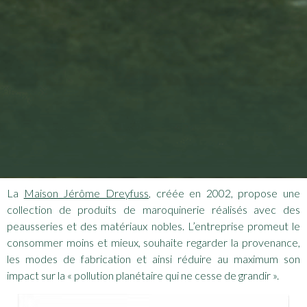
La
Maison Jérôme Dreyfuss
, créée en 2002, propose une
collection de produits de maroquinerie réalisés avec des
peausseries et des matériaux nobles. L’entreprise promeut le
consommer moins et mieux, souhaite regarder la provenance,
les modes de fabrication et ainsi réduire au maximum son
impact sur la « pollution planétaire qui ne cesse de grandir ».