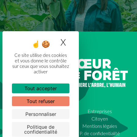
X
Masquer le bandea
Ce site utilise des cookies
et vous donne le contrôle
sur ceux que vous souhaitez
activer
Tout accepter
Tout refuser
01 45 92 92 23
Entreprises
Personnaliser
Notre vision
Citoyen
Nos projets
Mentions légales
Politique de
confidentialité
FAQ
P. de confidentialité