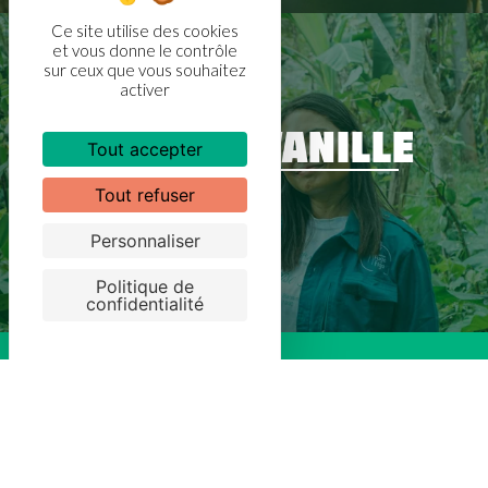
Ce site utilise des cookies
et vous donne le contrôle
sur ceux que vous souhaitez
activer
ACHETEZ DE LA
VANILLE
Tout accepter
Tout refuser
En savoir plus
Personnaliser
Politique de
confidentialité