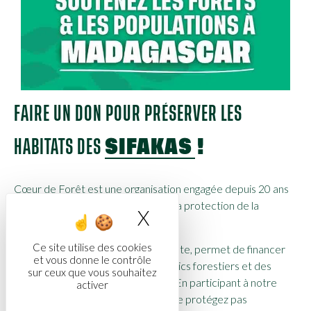
FAIRE UN DON POUR PRÉSERVER LES
HABITATS DES
SIFAKAS !
Cœur de Forêt
est une organisation engagée depuis 20 ans
dans la préservation des forêts et la protection de la
X
Masquer le bandea
biodiversité à travers le monde.
Ce site utilise des cookies
Chaque contribution, même modeste, permet de financer
et vous donne le contrôle
des études de terrain, des diagnostics forestiers et des
sur ceux que vous souhaitez
projets de conservation concrets. En participant à notre
activer
campagne de crowdfunding, vous ne protégez pas