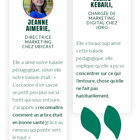
KEBAÏLI,
CHARGÉE DE
MARKETING
JEANNE
DIGITAL CHEZ
JÖRO
AIMERIE,
DIRECTRICE
MARKETING
Elle a beaucoup aimé
CHEZ UBICAST
cette balade
pédagogique, elle
Elle a aimé notre balade
explique qu’elle a pu se
pédagogique, selon elle
concentrer sur ce qui
notre balade était : «
l’entoure, chose qu’elle
L’occasion d’en savoir
ne fait pas
un petit peu plus sur la
habituellement.
forêt qui nous entoure.
J’ai appris à
reconnaître
comment un arbre était
en bonne santé
grâce au
rameau qui pointe vers
le haut. »