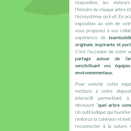
l’exposition, les visiteu
l’histoire de chaque arbre et
l’écosystème où il vit. En ac
exposition au sein de votr
vous proposez à vos colla
expérience de
teambuild
originale, inspirante et po
C’est l’occasion de créer 
partage autour de l’a
sensibilisant vos équipe
environnementaux.
Pour enrichir cette expé
mettons à votre dispos
interactif permettant 
découvrir “
quel arbre somm
Un outil ludique qui favorise
renforce la cohésion et invi
reconnecter à la nature.